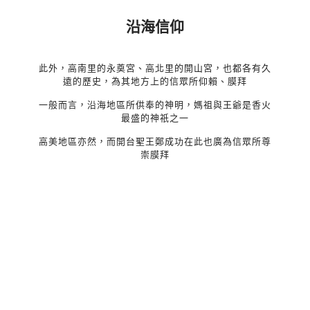
沿海信仰
此外，高南里的永奠宮、高北里的開山宮，也都各有久
遠的歷史，為其地方上的信眾所仰賴、膜拜
一般而言，沿海地區所供奉的神明，媽祖與王爺是香火
最盛的神祇之一
高美地區亦然，而開台聖王鄭成功在此也廣為信眾所尊
崇膜拜