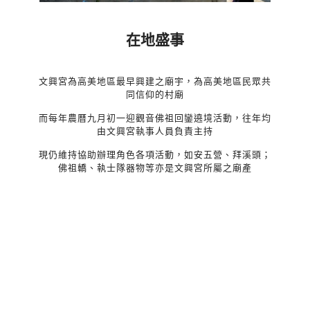
在地盛事
文興宮為高美地區最早興建之廟宇，為高美地區民眾共
同信仰的村廟
而每年農曆九月初一迎觀音佛祖回鑾遶境活動，往年均
由文興宮執事人員負責主持
現仍維持協助辦理角色各項活動，如安五營、拜溪頭；
佛祖轎、執士隊器物等亦是文興宮所屬之廟產