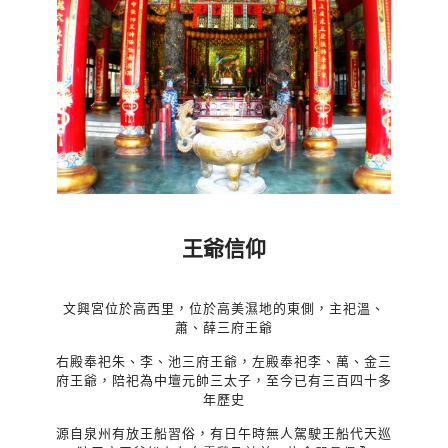
王爺信仰
文興宮位於高西里，位於高美濕地的東側，主祀溫、
蕭、薛三府王爺
右殿奉祀朱、李、池三府王爺，左殿奉祀李、萬、金三
府王爺，陪祀為中壇元帥三太子，至今已有三百四十多
年歷史
源自泉州有放王船習俗，有日午時無人駕駛王船代天巡