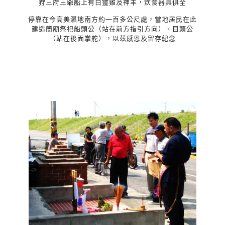
狩三府王爺船上有白靈雞及神羊，炊食器具俱全
停靠在今高美濕地南方約一百多公尺處，當地居民在此
建造簡廟祭祀船頭公（站在前方指引方向）、目頭公
（站在後面掌舵），以茲感恩及留存紀念