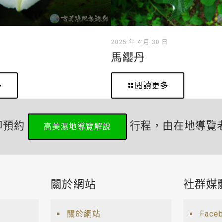
日
2025 年 4 月 30 日
馬纓丹
多
閱讀更多
即預約
行程，由在地導覽
高美濕地導覽解說
關於網站
社群媒
關於網站
Face