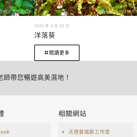
2025 年 4 月 30 日
洋落葵
閱讀更多
老師帶您暢遊高美濕地！
體
相關網站
book
沃德普瑞斯工作室