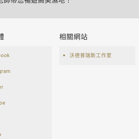
老師帶您暢遊高美濕地！
體
相關網站
book
沃德普瑞斯工作室
gram
er
ube
o