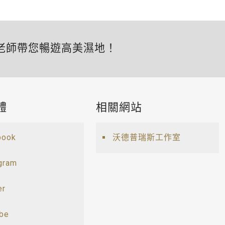
老師帶您暢遊高美濕地！
體
相關網站
book
沃德普瑞斯工作室
gram
er
ube