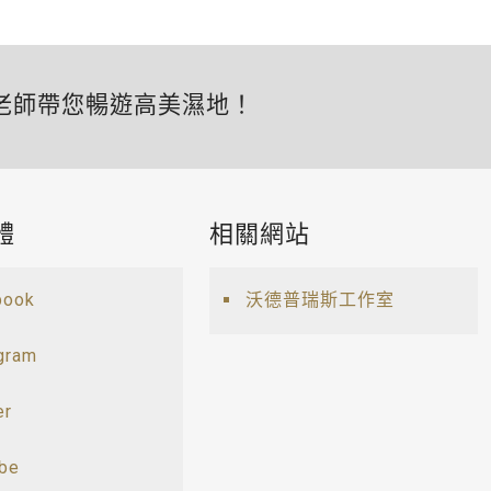
老師帶您暢遊高美濕地！
體
相關網站
book
沃德普瑞斯工作室
gram
er
ube