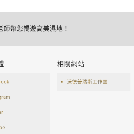
老師帶您暢遊高美濕地！
體
相關網站
book
沃德普瑞斯工作室
gram
er
ube