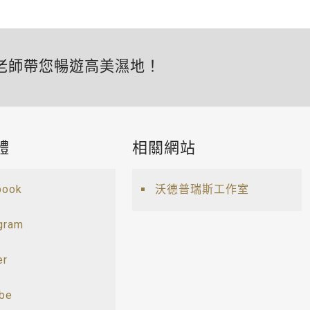
老師帶您暢遊高美濕地！
體
相關網站
book
沃德普瑞斯工作室
gram
er
ube