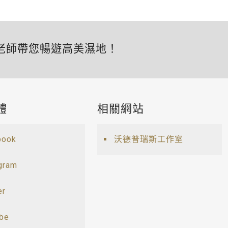
老師帶您暢遊高美濕地！
體
相關網站
book
沃德普瑞斯工作室
gram
er
ube