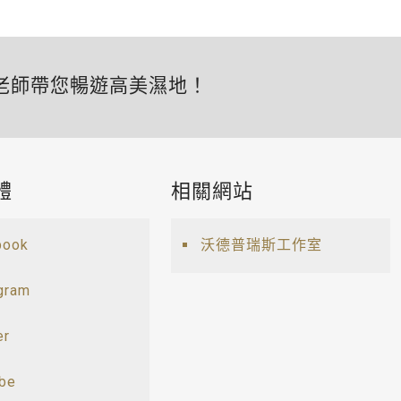
老師帶您暢遊高美濕地！
體
相關網站
book
沃德普瑞斯工作室
gram
er
ube