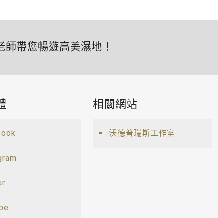
老師帶您暢遊高美濕地！
體
相關網站
book
沃德普瑞斯工作室
gram
er
ube