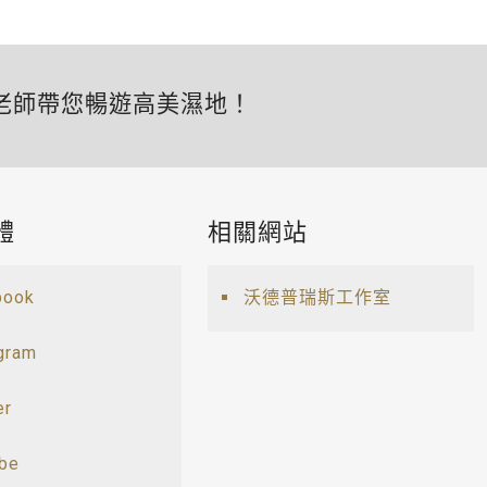
老師帶您暢遊高美濕地！
體
相關網站
book
沃德普瑞斯工作室
gram
er
ube