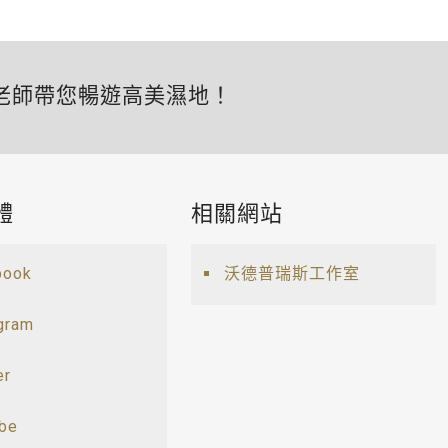
老師帶您暢遊高美濕地！
體
相關網站
book
沃德普瑞斯工作室
gram
er
ube