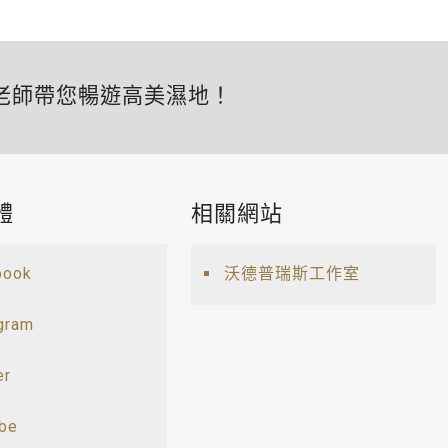
老師帶您暢遊高美濕地！
體
相關網站
book
沃德普瑞斯工作室
gram
er
ube