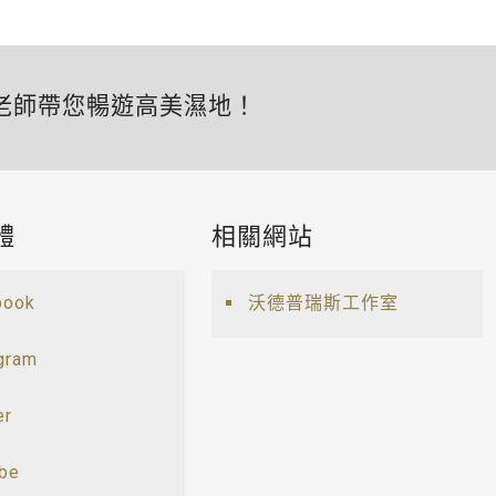
老師帶您暢遊高美濕地！
體
相關網站
book
沃德普瑞斯工作室
gram
er
ube