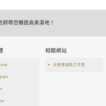
老師帶您暢遊高美濕地！
體
相關網站
book
沃德普瑞斯工作室
gram
er
ube