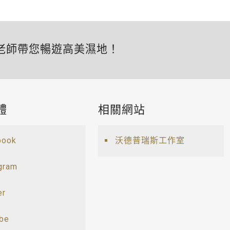
老師帶您暢遊高美濕地！
體
相關網站
book
沃德普瑞斯工作室
gram
er
ube