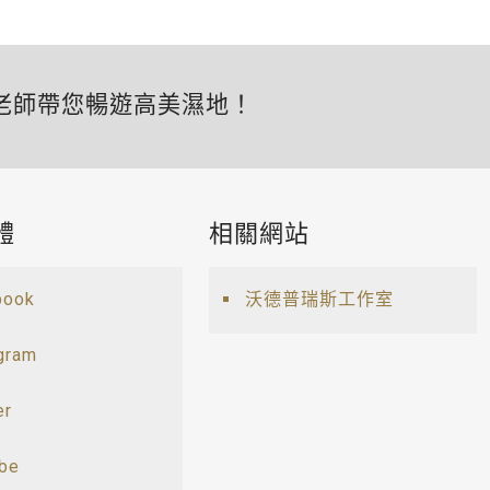
老師帶您暢遊高美濕地！
體
相關網站
book
沃德普瑞斯工作室
gram
er
ube