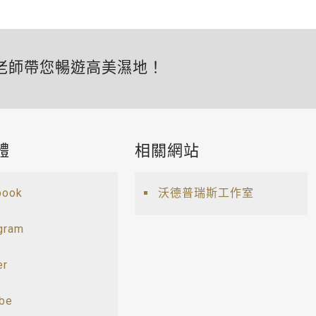
老師帶您暢遊高美濕地！
體
相關網站
book
沃德普瑞斯工作室
gram
er
ube