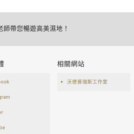
老師帶您暢遊高美濕地！
體
相關網站
book
沃德普瑞斯工作室
gram
er
ube