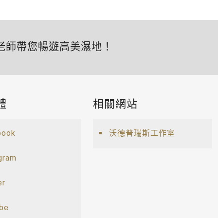
老師帶您暢遊高美濕地！
體
相關網站
book
沃德普瑞斯工作室
gram
er
ube