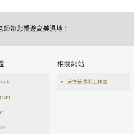
老師帶您暢遊高美濕地！
體
相關網站
book
沃德普瑞斯工作室
gram
er
ube