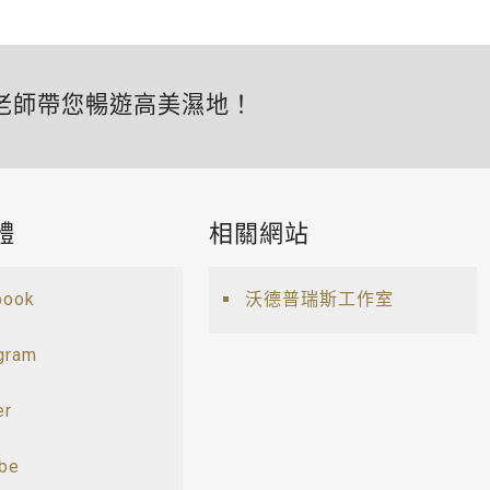
老師帶您暢遊高美濕地！
體
相關網站
book
沃德普瑞斯工作室
gram
er
ube