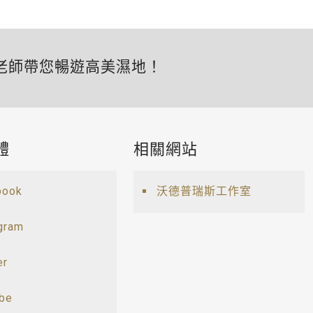
老師帶您暢遊高美濕地！
體
相關網站
book
沃德普瑞斯工作室
gram
er
ube