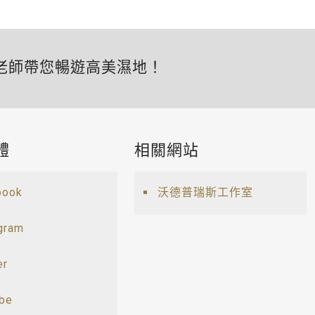
老師帶您暢遊高美濕地！
體
相關網站
book
沃德普瑞斯工作室
gram
er
ube