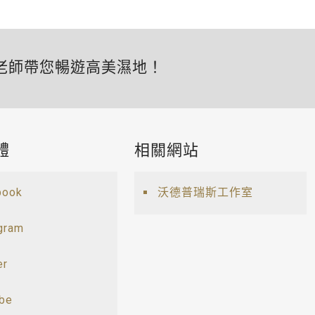
老師帶您暢遊高美濕地！
體
相關網站
book
沃德普瑞斯工作室
gram
er
ube