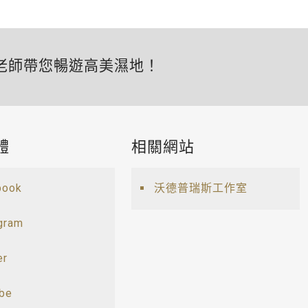
老師帶您暢遊高美濕地！
體
相關網站
book
沃德普瑞斯工作室
gram
er
ube