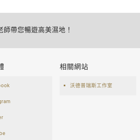
老師帶您暢遊高美濕地！
體
相關網站
book
沃德普瑞斯工作室
gram
er
ube