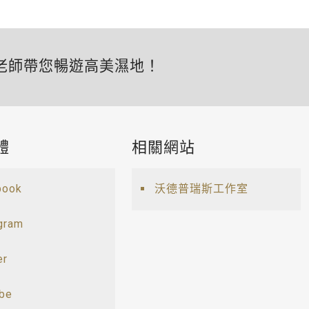
老師帶您暢遊高美濕地！
體
相關網站
book
沃德普瑞斯工作室
gram
er
ube